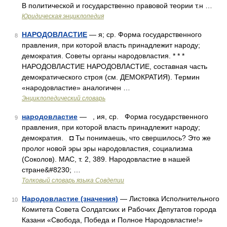
В политической и государственно правовой теории т.н …
Юридическая энциклопедия
НАРОДОВЛАСТИЕ
— я; ср. Форма государственного
8
правления, при которой власть принадлежит народу;
демократия. Советы органы народовластия. * * *
НАРОДОВЛАСТИЕ НАРОДОВЛАСТИЕ, составная часть
демократического строя (см. ДЕМОКРАТИЯ). Термин
«народовластие» аналогичен …
Энциклопедический словарь
народовластие
— , ия, ср. Форма государственного
9
правления, при которой власть принадлежит народу;
демократия. ◘ Ты понимаешь, что свершилось? Это же
пролог новой эры эры народовластия, социализма
(Соколов). МАС, т. 2, 389. Народовластие в нашей
стране&#8230; …
Толковый словарь языка Совдепии
Народовластие (значения)
— Листовка Исполнительного
10
Комитета Совета Солдатских и Рабочих Депутатов города
Казани «Свобода, Победа и Полное Народовластие!»