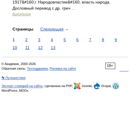
1917&#160;г. Народовластие&#160; власть народа.
Дословный перевод с др. греч …
Википедия
Страницы
Следующая
→
1
2
3
4
5
6
7
8
9
10
11
12
13
© Академик, 2000-2026
18+
Обратная связь:
Техподдержка
,
Реклама на сайте
👣 Путешествия
Экспорт словарей на сайты
, сделанные на PHP,
Joomla,
Drupal,
WordPress, MODx.