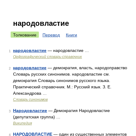
народовластие
Толкование
Перевод
Книги
народовластие
— народовластие …
1
Орфографический словарь-справочник
народовластие
— демократия, власть, народоправство
2
Словарь русских синонимов. народовластие см.
демократия Словарь синонимов русского языка.
Практический справочник. М.: Русский язык. З. Е.
Александрова …
Словарь синонимов
Народовластие
— Демократия Народовластие
3
(депутатская группа) …
Википедия
НАРОДОВЛАСТИЕ
— один из существенных элементов
4